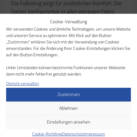
Die Fußreling sorgt für zusätzlichen Komfort. Der
Sockel, konfigurierbar in allen gängigen Febrü
Dekoren, erzeugt einen schönen Kontrast zur
Cookie-Verwaltung
weichen Polsterung und erweitert den Spielraum
Wir verwenden Cookies und ähnliche Technologien, um unsere Website
und unseren Service zu optimieren. Mit Klick auf den Button
der Gestaltungsmöglichkeiten.
„Zustimmen“ erklären Sie sich mit der Verwendung von Cookies
einverstanden. Für die Änderung Ihrer Cookie-Einstellungen klicken Sie
Datenblatt
auf den Button Einstellungen.
Unter Umständen können bestimmte Funktionen unserer Webseite
Anfrage stellen
dann nicht mehr fehlerfrei genutzt werden.
Dienste verwalten
Zurück zur Übersicht
Zustimmen
Ablehnen
Einstellungen ansehen
Cookie-Richtlinie
Datenschutz
Impressum