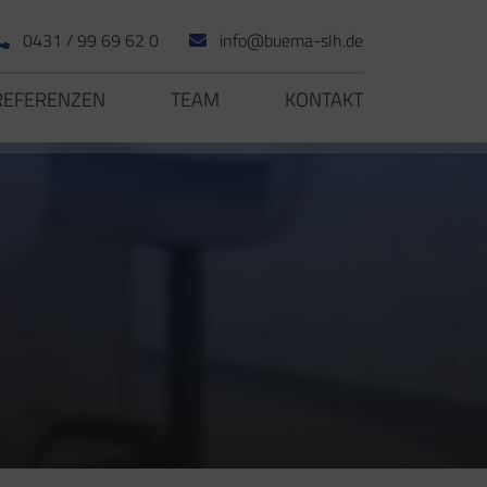
0431 / 99 69 62 0
info@buema-slh.de
REFERENZEN
TEAM
KONTAKT