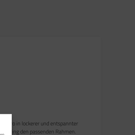
 Büro in lockerer und entspannter
tet Meeting den passenden Rahmen.
ren