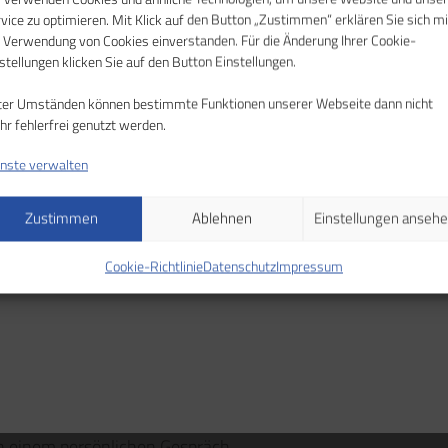
Meeting ist ein Ort, an dem Ideen entstehen od
vice zu optimieren. Mit Klick auf den Button „Zustimmen“ erklären Sie sich mi
– wenn man mal Lust auf einen Perspektivwech
 Verwendung von Cookies einverstanden. Für die Änderung Ihrer Cookie-
stellungen klicken Sie auf den Button Einstellungen.
eine kurze Flucht verlässt. Erhältlich in zwei
die Tische, Bänke und Hocker durch langlebige
ter Umständen können bestimmte Funktionen unserer Webseite dann nicht
Stil. Das Besondere an den Besprechungsmöbe
r fehlerfrei genutzt werden.
bewusst farblich akzentuiert werden.
nste verwalten
Anfrage stellen
Zurück zur Übersic
Zustimmen
Ablehnen
Einstellungen anseh
Cookie-Richtlinie
Datenschutz
Impressum