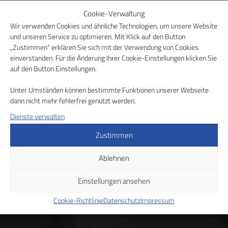
Cookie-Verwaltung
Wir verwenden Cookies und ähnliche Technologien, um unsere Website
Wir beraten Sie gerne in
und unseren Service zu optimieren. Mit Klick auf den Button
„Zustimmen“ erklären Sie sich mit der Verwendung von Cookies
einem persönlichen
einverstanden. Für die Änderung Ihrer Cookie-Einstellungen klicken Sie
auf den Button Einstellungen.
Gespräch
Unter Umständen können bestimmte Funktionen unserer Webseite
dann nicht mehr fehlerfrei genutzt werden.
Dienste verwalten
Gehen Sie den nächsten Schritt zum gesunden
Wohlbefinden am Arbeitsplatz. Nehmen Sie einfach
Zustimmen
Kontakt mit uns auf, wenn Sie sich für unsere Produkte
Ablehnen
interessieren.
Einstellungen ansehen
Beratungsgespräch vereinbaren
Cookie-Richtlinie
Datenschutz
Impressum