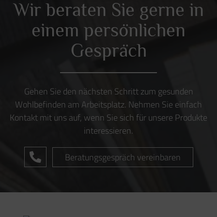
BÜMA Büro & Objekteinrichtung
Preetzer Chaussee 57
24222 Schwentinental
Telefon:
+49 (0) 431 / 99 69 62 0
Telefax:
+49 (0) 431 / 99 69 62 16
Email:
info@buema-slh.de
Ergonomische Beratung
Schreibtische
Akustik