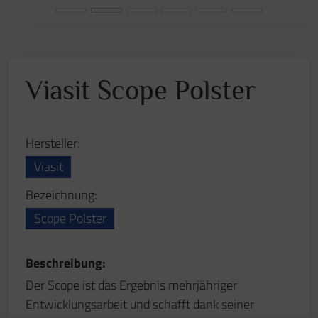
Der Scope ist das Ergebnis mehrjähriger
Entwicklungsarbeit und schafft dank seiner
patentierten „Pendolo“-Rückenlehne eine
zusätzliche dynamische Bewegungsdimension am
Büroarbeitsplatz. Anspruchsvolle Materialien und
hochwertige Funktionsteile runden das Konzept
ab. Körpergewichts-Schnelleinstellung bis 150 kg.
Anfrage stellen
Zurück zur Übersicht