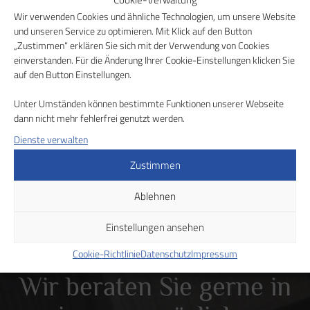
Wir beraten Sie gerne in
Wir verwenden Cookies und ähnliche Technologien, um unsere Website
und unseren Service zu optimieren. Mit Klick auf den Button
einem persönlichen
„Zustimmen“ erklären Sie sich mit der Verwendung von Cookies
einverstanden. Für die Änderung Ihrer Cookie-Einstellungen klicken Sie
Gespräch
auf den Button Einstellungen.
Unter Umständen können bestimmte Funktionen unserer Webseite
dann nicht mehr fehlerfrei genutzt werden.
Gehen Sie den nächsten Schritt zum gesunden
Dienste verwalten
Wohlbefinden am Arbeitsplatz. Nehmen Sie einfach
Kontakt mit uns auf, wenn Sie sich für unsere Produkte
Zustimmen
interessieren.
Ablehnen
Beratungsgespräch vereinbaren
Einstellungen ansehen
Cookie-Richtlinie
Datenschutz
Impressum