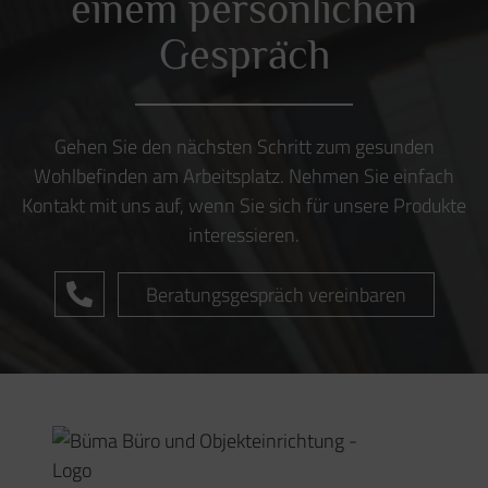
BÜMA Büro & Objekteinrichtung
Preetzer Chaussee 57
24222 Schwentinental
Telefon:
+49 (0) 431 / 99 69 62 0
Telefax:
+49 (0) 431 / 99 69 62 16
Email:
info@buema-slh.de
Ergonomische Beratung
Schreibtische
Akustik
Unser Team