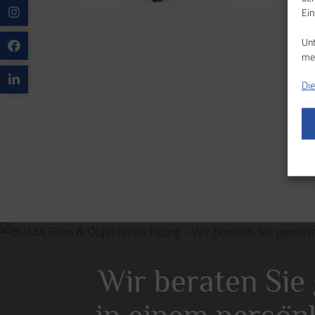
Ein
Un
meh
Die
Wir beraten Sie