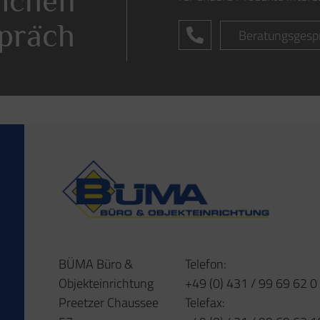
lichen
präch
Beratungsgesp
BÜMA Büro &
Telefon:
Objekteinrichtung
+49 (0) 431 / 99 69 62 0
Preetzer Chaussee
Telefax: