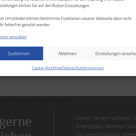
den ersten Blick. Dank seines innovativen Rüc
stellungen klicken Sie auf den Button Einstellungen.
tordierende Beweglichkeitsdimension.
ter Umständen können bestimmte Funktionen unserer Webseite dann nicht
r fehlerfrei genutzt werden.
Anfrage stellen
Zurück zur Übersic
nste verwalten
Zustimmen
Ablehnen
Einstellungen anseh
Cookie-Richtlinie
Datenschutz
Impressum
 gerne
Gehen Sie den nächsten S
Arbeitsplatz. Nehmen Sie e
für unsere Produkte intere