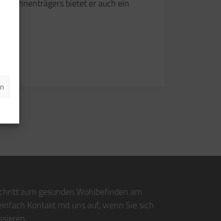
kenlehnenträgers bietet er auch ein
ht
en
chritt zum gesunden Wohlbefinden am
infach Kontakt mit uns auf, wenn Sie sich
ssieren.