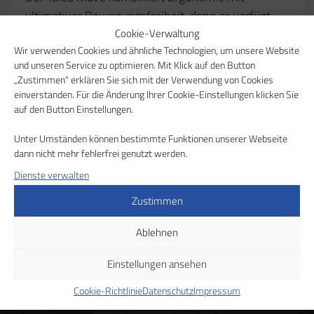
Cookie-Verwaltung
Wir verwenden Cookies und ähnliche Technologien, um unsere Website
und unseren Service zu optimieren. Mit Klick auf den Button
Wir beraten Sie gerne in
„Zustimmen“ erklären Sie sich mit der Verwendung von Cookies
einverstanden. Für die Änderung Ihrer Cookie-Einstellungen klicken Sie
einem persönlichen
auf den Button Einstellungen.
Gespräch
Unter Umständen können bestimmte Funktionen unserer Webseite
dann nicht mehr fehlerfrei genutzt werden.
Dienste verwalten
Gehen Sie den nächsten Schritt zum gesunden
Zustimmen
Wohlbefinden am Arbeitsplatz. Nehmen Sie einfach
Ablehnen
Kontakt mit uns auf, wenn Sie sich für unsere Produkte
interessieren.
Einstellungen ansehen
Beratungsgespräch vereinbaren
Cookie-Richtlinie
Datenschutz
Impressum