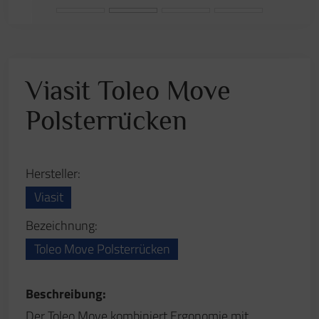
Beschreibung:
Der Toleo Move kombiniert Ergonomie mit
ultimativer Bewegungsfreiheit, denn er verfügt
nicht nur über eine Synchronmechanik und einen
innovativen 3D-Rückenträger wie alle Toleos,
sondern zusätzlich über einen Sitz, der sich in
allen Richtungen um 4° neigen lässt und jede
Bewegung stützend mitmacht.
Anfrage stellen
Zurück zur Übersicht