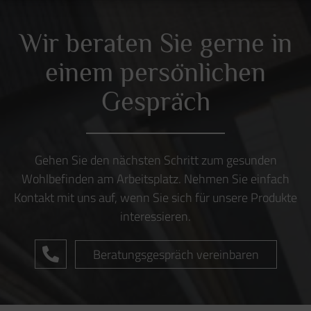
BÜMA Büro & Objekteinrichtung
Preetzer Chaussee 57
24222 Schwentinental
Telefon:
+49 (0) 431 / 99 69 62 0
Telefax:
+49 (0) 431 / 99 69 62 16
Email:
info@buema-slh.de
Ergonomische Beratung
Schreibtische