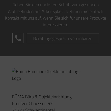
Email:
info@buema-slh.de
Ergonomische Beratung
Schreibtische
Akustik
Unser Team
Impressum
Datenschutz
Öffnungszeiten
Montag – Donnerstag
08:00 – 17:00 Uhr
(oder nach Vereinbarung)