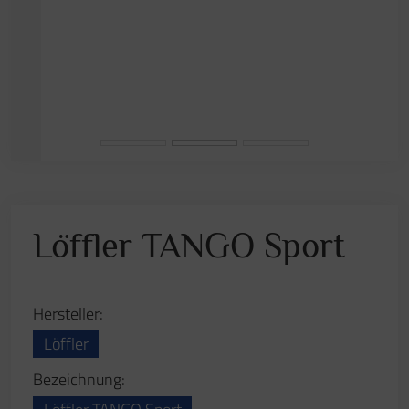
Gesamtbreite:
710 mm
Gesamttiefe:
600 mm
Beschreibung:
Patentierte ERGO TOP®-Technologie mit rundum
beweglicher Sitzfl äche (ähnliches Sitzen wie auf
einem Gymnastikball). Synchronmechanik mit
Sitztiefenverstellung.
Anfrage stellen
Zurück zur Übersicht