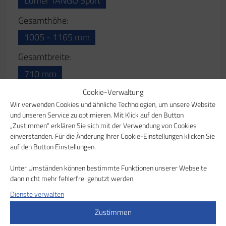
Cookie-Verwaltung
Wir beraten Sie gerne in
Wir verwenden Cookies und ähnliche Technologien, um unsere Website
und unseren Service zu optimieren. Mit Klick auf den Button
einem persönlichen
„Zustimmen“ erklären Sie sich mit der Verwendung von Cookies
einverstanden. Für die Änderung Ihrer Cookie-Einstellungen klicken Sie
Gespräch
auf den Button Einstellungen.
Unter Umständen können bestimmte Funktionen unserer Webseite
dann nicht mehr fehlerfrei genutzt werden.
Gehen Sie den nächsten Schritt zum gesunden
Dienste verwalten
Wohlbefinden am Arbeitsplatz. Nehmen Sie einfach
Zustimmen
Kontakt mit uns auf, wenn Sie sich für unsere Produkte