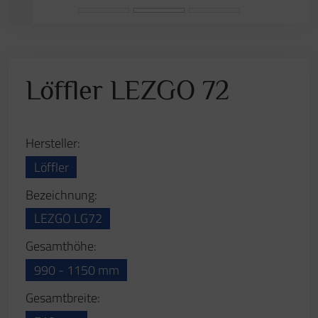
990 - 1150 mm
Gesamtbreite:
710 mm
Gesamttiefe:
610 mm
Beschreibung:
Patentierte ERGO TOP®-Technologie mit rundum
beweglicher Sitzfl äche (ähnliches Sitzen wie auf
einem Gymnastikball). Synchronmechanik mit
Sitztiefenverstellung.
Datenblatt
Anfrage stellen