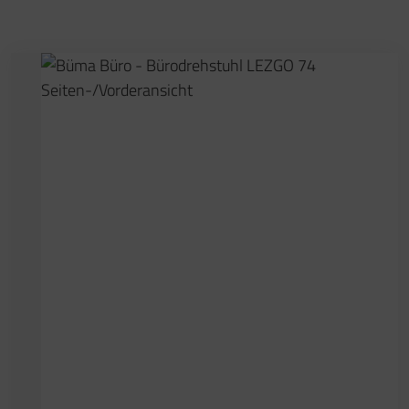
Löffler LEZGO 72
Hersteller:
Löffler
Bezeichnung:
LEZGO LG72
Gesamthöhe: