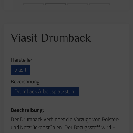
Der Drumback verbindet die Vorzüge von Polster-
und Netzrückenstühlen. Der Bezugsstoff wird –
ähnlich wie bei einem Trommelfell – über ein
Rückenteil aus Polypropylen gespannt. Dadurch
erhält man den luftigen Sitzkomfort eines
Netzrückens in Verbindung mit der Stabilität einer
durchgängigen Rückenschale.
Anfrage stellen
Zurück zur Übersicht