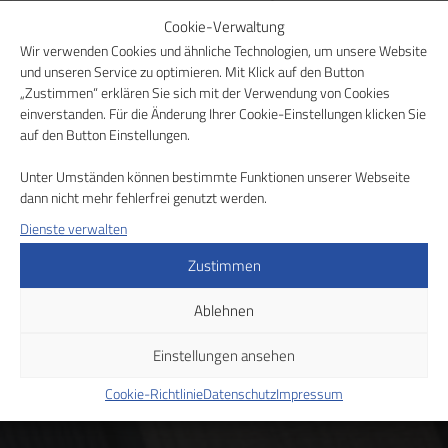
Cookie-Verwaltung
Wir verwenden Cookies und ähnliche Technologien, um unsere Website
Wir beraten Sie gerne in
und unseren Service zu optimieren. Mit Klick auf den Button
„Zustimmen“ erklären Sie sich mit der Verwendung von Cookies
einem persönlichen
einverstanden. Für die Änderung Ihrer Cookie-Einstellungen klicken Sie
auf den Button Einstellungen.
Gespräch
Unter Umständen können bestimmte Funktionen unserer Webseite
dann nicht mehr fehlerfrei genutzt werden.
Dienste verwalten
Gehen Sie den nächsten Schritt zum gesunden
Wohlbefinden am Arbeitsplatz. Nehmen Sie einfach
Zustimmen
Kontakt mit uns auf, wenn Sie sich für unsere Produkte
Ablehnen
interessieren.
Einstellungen ansehen
Beratungsgespräch vereinbaren
Cookie-Richtlinie
Datenschutz
Impressum