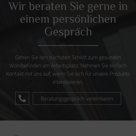
BÜMA Büro & Objekteinrichtung
Preetzer Chaussee 57
24222 Schwentinental
Telefon:
+49 (0) 431 / 99 69 62 0
Telefax:
+49 (0) 431 / 99 69 62 16
Email:
info@buema-slh.de
Ergonomische Beratung
Schreibtische
Akustik