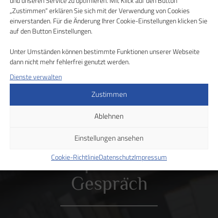
und unseren Service zu optimieren. Mit Klick auf den Button
Anfrage stellen
„Zustimmen“ erklären Sie sich mit der Verwendung von Cookies
einverstanden. Für die Änderung Ihrer Cookie-Einstellungen klicken Sie
Zurück zur Übersicht
auf den Button Einstellungen.
Unter Umständen können bestimmte Funktionen unserer Webseite
dann nicht mehr fehlerfrei genutzt werden.
Dienste verwalten
Zustimmen
Ablehnen
Wir beraten Sie gerne in
Einstellungen ansehen
Cookie-Richtlinie
Datenschutz
Impressum
einem persönlichen
Gespräch