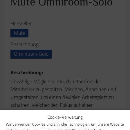
Mute Omniroom-Solo
Hersteller:
Mute
Bezeichnung:
Omniroom-Solo
Beschreibung:
Unzählige Möglichkeiten, den Komfort der
Mitarbeiter zu gestalten. Mischen, Anordnen und
Umgestalten, um einen flexiblen Arbeitsplatz zu
schaffen, welcher den Fokus auf einen
mitarbeiterfreundlichen Arbeitsplatz legt.
Cookie-Verwaltung
Wir verwenden Cookies und ähnliche Technologien, um unsere Website