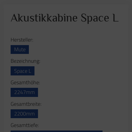
Gesamtbreite:
2200mm
Gesamttiefe:
1300mm (+900mm bei geöffneter Tür)
Beschreibung:
Space L Besprechungsraum für 4 Personen.
Klangbeherrschung extrem hohe Schalldämmung,
entwickelt und getestet von Akustikexperten.
Leise & Effiziente Belüftung damit ihr euch auch
bei langen Meetings wohlfühlt, ohne eure
Kollegen zu stören. Plug & Play Sofort
einsatzbereit nach einer schnellen und einfachen
Installation. Leicht an einen neuen Ort zu