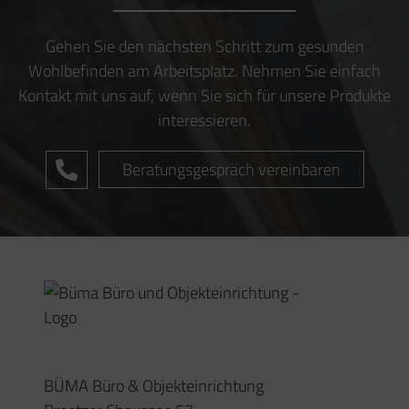
BÜMA Büro & Objekteinrichtung
Preetzer Chaussee 57
24222 Schwentinental
Telefon:
+49 (0) 431 / 99 69 62 0
Telefax:
+49 (0) 431 / 99 69 62 16
Email:
info@buema-slh.de
Ergonomische Beratung
Schreibtische
Akustik
Unser Team